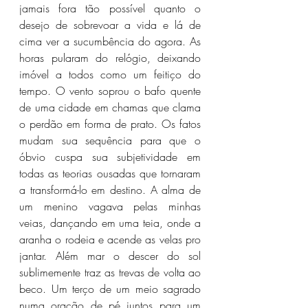
jamais fora tão possível quanto o 
desejo de sobrevoar a vida e lá de 
cima ver a sucumbência do agora. As 
horas pularam do relógio, deixando 
imóvel a todos como um feitiço do 
tempo. O vento soprou o bafo quente 
de uma cidade em chamas que clama 
o perdão em forma de prato. Os fatos 
mudam sua sequência para que o 
óbvio cuspa sua subjetividade em 
todas as teorias ousadas que tornaram 
a transformá-lo em destino. A alma de 
um menino vagava pelas minhas 
veias, dançando em uma teia, onde a 
aranha o rodeia e acende as velas pro 
jantar. Além mar o descer do sol 
sublimemente traz as trevas de volta ao 
beco. Um terço de um meio sagrado 
numa oração de pé juntos para um 