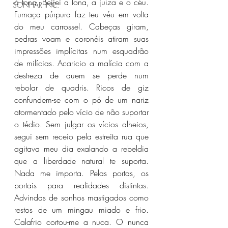
à tona. Beijei a lona, a juíza e o céu. 
SONHAR INC.
Fumaça púrpura faz teu véu em volta 
do meu carrossel. Cabeças giram, 
pedras voam e coronéis atiram suas 
impressões implícitas num esquadrão 
de milícias. Acaricio a malícia com a 
destreza de quem se perde num 
rebolar de quadris. Ricos de giz 
confundem-se com o pó de um nariz 
atormentado pelo vício de não suportar 
o tédio. Sem julgar os vícios alheios, 
segui sem receio pela estreita rua que 
agitava meu dia exalando a rebeldia 
que a liberdade natural te suporta. 
Nada me importa. Pelas portas, os 
portais para realidades distintas. 
Advindas de sonhos mastigados como 
restos de um mingau miado e frio. 
Calafrio cortou-me a nuca. O nunca 