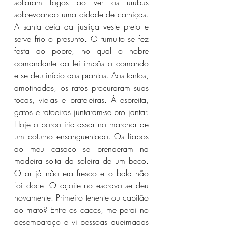
soltaram fogos ao ver os urubus 
sobrevoando uma cidade de carniças. 
A santa ceia da justiça veste preto e 
serve frio o presunto. O tumulto se fez 
festa do pobre, no qual o nobre 
comandante da lei impôs o comando 
e se deu início aos prantos. Aos tantos, 
amotinados, os ratos procuraram suas 
tocas, vielas e prateleiras. À espreita, 
gatos e ratoeiras juntaram-se pro jantar. 
Hoje o porco iria assar no marchar de 
um coturno ensanguentado. Os fiapos 
do meu casaco se prenderam na 
madeira solta da soleira de um beco. 
O ar já não era fresco e o bala não 
foi doce. O açoite no escravo se deu 
novamente. Primeiro tenente ou capitão 
do mato? Entre os cacos, me perdi no 
desembaraço e vi pessoas queimadas 