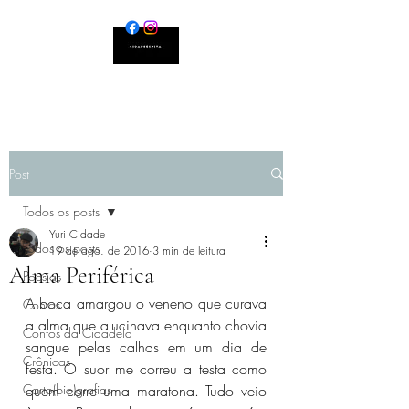
Post
Todos os posts
Yuri Cidade
Todos os posts
19 de ago. de 2016
3 min de leitura
Alma Periférica
Poesias
A boca amargou o veneno que curava 
Contos
a alma que alucinava enquanto chovia 
Contos da Cidadela
sangue pelas calhas em um dia de 
Crônicas
festa. O suor me correu a testa como 
Carto(bio)grafias
quem corre uma maratona. Tudo veio 