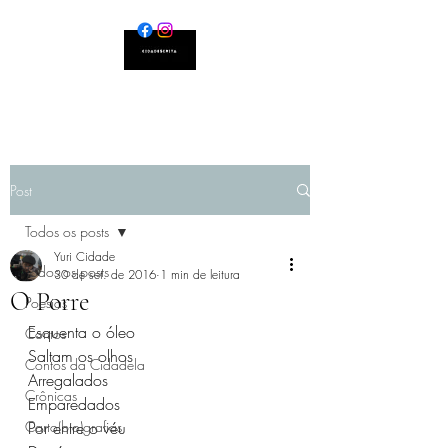
Post
Todos os posts
Yuri Cidade
Todos os posts
30 de set. de 2016
1 min de leitura
O Porre
Poesias
Esquenta o óleo
Contos
Saltam os olhos
Contos da Cidadela
Arregalados
Crônicas
Emparedados
Carto(bio)grafias
Por entre o véu