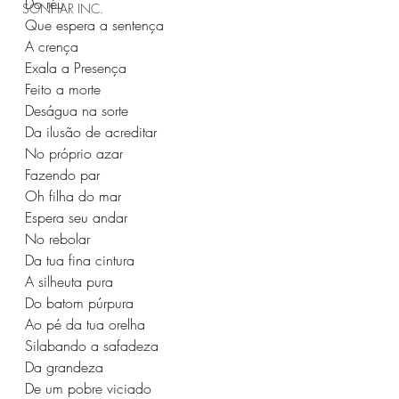
Do réu
SONHAR INC.
Que espera a sentença
A crença
Exala a Presença
Feito a morte
Deságua na sorte
Da ilusão de acreditar
No próprio azar
Fazendo par
Oh filha do mar
Espera seu andar
No rebolar
Da tua fina cintura
A silheuta pura
Do batom púrpura
Ao pé da tua orelha
Silabando a safadeza
Da grandeza
De um pobre viciado