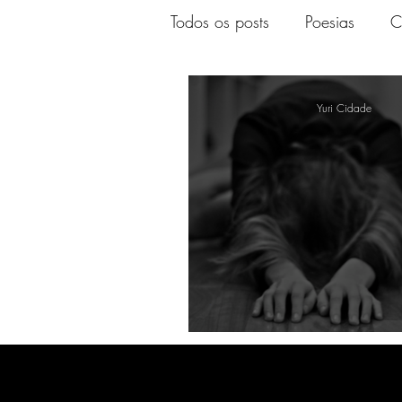
Todos os posts
Poesias
C
SONHAR INC.
Yuri Cidade
“Se der ao respe