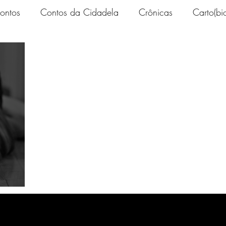
ontos
Contos da Cidadela
Crônicas
Carto(bio
ito”