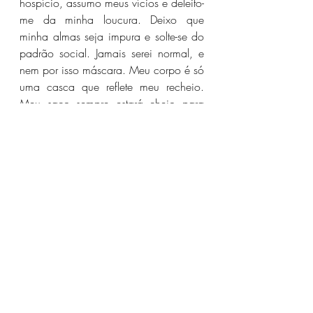
hospício, assumo meus vícios e deleito-
me da minha loucura. Deixo que 
minha almas seja impura e solte-se do 
padrão social. Jamais serei normal, e 
nem por isso máscara. Meu corpo é só 
uma casca que reflete meu recheio. 
Meu saco sempre estará cheio para 
correções idealizadoras alheias, pois 
na nas minhas veias corre o sangue de 
traste. Se quer previsões ou certezas, 
então se afaste, pois meu tempo é 
somente o agora. De hora em hora, 
minha realidade muda e eu mudo o 
planeta, fazendo de minhas canetas, 
ferramentas da criação divina. Loucura 
não é castigo, ser normal é que é uma 
sina.
Yuri Cidade
Crônicas