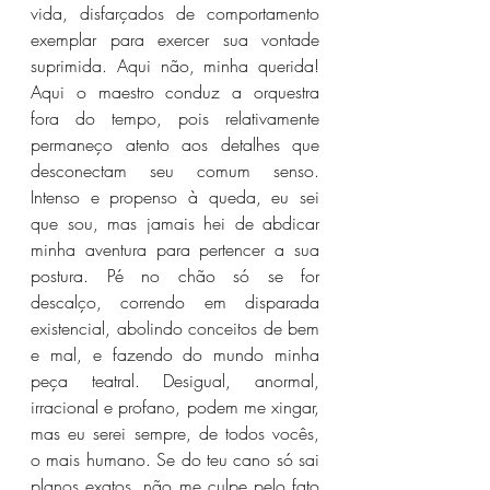
vida, disfarçados de comportamento 
exemplar para exercer sua vontade 
suprimida. Aqui não, minha querida! 
Aqui o maestro conduz a orquestra 
fora do tempo, pois relativamente 
permaneço atento aos detalhes que 
desconectam seu comum senso. 
Intenso e propenso à queda, eu sei 
que sou, mas jamais hei de abdicar 
minha aventura para pertencer a sua 
postura. Pé no chão só se for 
descalço, correndo em disparada 
existencial, abolindo conceitos de bem 
e mal, e fazendo do mundo minha 
peça teatral. Desigual, anormal, 
irracional e profano, podem me xingar, 
mas eu serei sempre, de todos vocês, 
o mais humano. Se do teu cano só sai 
planos exatos, não me culpe pelo fato 