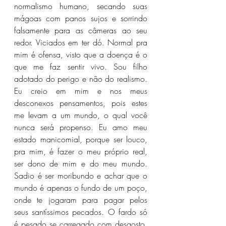
normalismo humano, secando suas 
mágoas com panos sujos e sorrindo 
falsamente para as câmeras ao seu 
redor. Viciados em ter dó. Normal pra 
mim é ofensa, visto que a doença é o 
que me faz sentir vivo. Sou filho 
adotado do perigo e não do realismo. 
Eu creio em mim e nos meus 
desconexos pensamentos, pois estes 
me levam a um mundo, o qual você 
nunca será propenso. Eu amo meu 
estado manicomial, porque ser louco, 
pra mim, é fazer o meu próprio real, 
ser dono de mim e do meu mundo. 
Sadio é ser moribundo e achar que o 
mundo é apenas o fundo de um poço, 
onde te jogaram para pagar pelos 
seus santíssimos pecados. O fardo só 
é pesado se carregado com desgosto. 