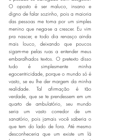
O oposto é ser maluco, insano e 
digno de falar sozinho, pois a maioria 
das pessoas me toma por um simples 
menino que nega-se a crescer. Eu vim 
pra nascer, e todo dia renasço ainda 
mais louco, deixando que poucos 
sigam-me pelas ruas a entender meus 
embaralhados textos. O pretexto disso 
tudo é simplesmente minha 
egocentricidade, porque o mundo só é 
vasto, se eu lhe der margem da minha 
realidade. Tal afirmação é tão 
verdade, que se te prendessem em um 
quarto de ambulatório, seu mundo 
seria um vasto corredor de um 
sanatório, pois jamais você saberia o 
que tem do lado de fora. Até mesmo 
desconheceria que um existe um lá 