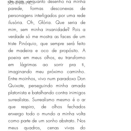
de mim, enquanto desenho na minha 
SONHAR INC.
parede, formas desconexas de 
personagens interligados por uma rede 
ilusória. Oh, Glória. Que seria de 
mim, sem minha insanidade? Pois a 
verdade só me mostra as faces de um 
triste Pinóquio, que sempre será feito 
de madeira e oco de propósito. A 
poeira em meus olhos, eu transformo 
em lágrimas ao sorrir pra ti, 
imaginando meu próximo caminho. 
Entre moinhos, vivo num paradoxo Don 
Quixote, perseguindo minha amada 
platonista e batalhando contra inimigos 
surrealistas. Surrealismo mesmo é o ar 
que respiro, de olhos fechados 
enxergo todo o mundo a minha volta 
como parte de um sonho abstrato. Nos 
meus quadros, cenas vivas do 