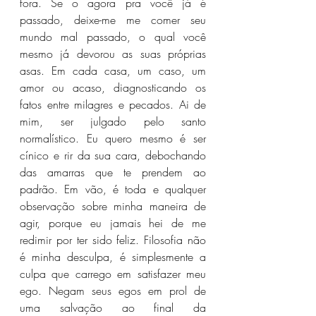
fora. Se o agora pra você já é 
passado, deixe-me me comer seu 
mundo mal passado, o qual você 
mesmo já devorou as suas próprias 
asas. Em cada casa, um caso, um 
amor ou acaso, diagnosticando os 
fatos entre milagres e pecados. Ai de 
mim, ser julgado pelo santo 
normalístico. Eu quero mesmo é ser 
cínico e rir da sua cara, debochando 
das amarras que te prendem ao 
padrão. Em vão, é toda e qualquer 
observação sobre minha maneira de 
agir, porque eu jamais hei de me 
redimir por ter sido feliz. Filosofia não 
é minha desculpa, é simplesmente a 
culpa que carrego em satisfazer meu 
ego. Negam seus egos em prol de 
uma salvação ao final da 