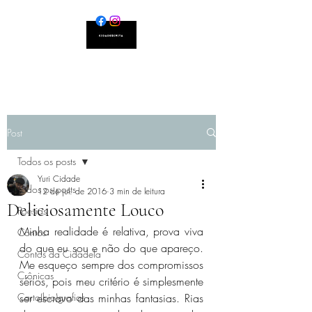
Post
Todos os posts
Yuri Cidade
Todos os posts
12 de jul. de 2016
3 min de leitura
Deliciosamente Louco
Poesias
Minha realidade é relativa, prova viva 
Contos
do que eu sou e não do que apareço. 
Contos da Cidadela
Me esqueço sempre dos compromissos 
Crônicas
sérios, pois meu critério é simplesmente 
Carto(bio)grafias
ser escravo das minhas fantasias. Rias 