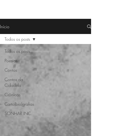
Início
Todos os posts
Todos os posts
Poesias
Contos
Contos da
Cidadela
Crônicas
Carto(bio)grafias
SONHAR INC.