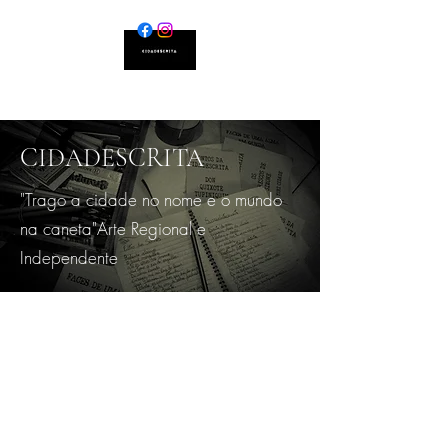
CIDADESCRITA
"Trago a cidade no nome e o mundo
na caneta" ​ Arte Regional e
Independente