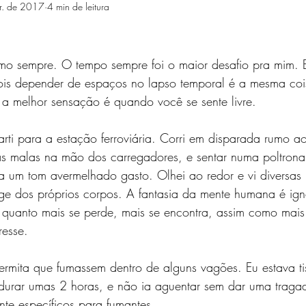
r. de 2017
4 min de leitura
mo sempre. O tempo sempre foi o maior desafio pra mim. E
ois depender de espaços no lapso temporal é a mesma coi
a melhor sensação é quando você se sente livre.
arti para a estação ferroviária. Corri em disparada rumo a
 as malas na mão dos carregadores, e sentar numa poltrona
ha um tom avermelhado gasto. Olhei ao redor e vi diversas
nge dos próprios corpos. A fantasia da mente humana é ign
 quanto mais se perde, mais se encontra, assim como mais 
resse.
ermita que fumassem dentro de alguns vagões. Eu estava t
 durar umas 2 horas, e não ia aguentar sem dar uma traga
nte específicos para fumantes.