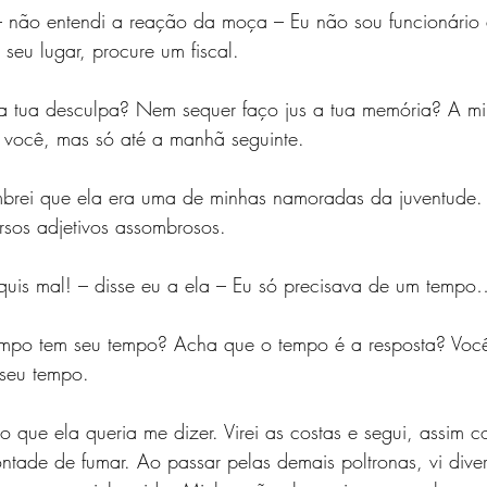
não entendi a reação da moça – Eu não sou funcionário 
 seu lugar, procure um fiscal.
sa tua desculpa? Nem sequer faço jus a tua memória? A m
a você, mas só até a manhã seguinte.
embrei que ela era uma de minhas namoradas da juventude. 
rsos adjetivos assombrosos.
 quis mal! – disse eu a ela – Eu só precisava de um temp
empo tem seu tempo? Acha que o tempo é a resposta? Voc
seu tempo.
que ela queria me dizer. Virei as costas e segui, assim 
tade de fumar. Ao passar pelas demais poltronas, vi diver