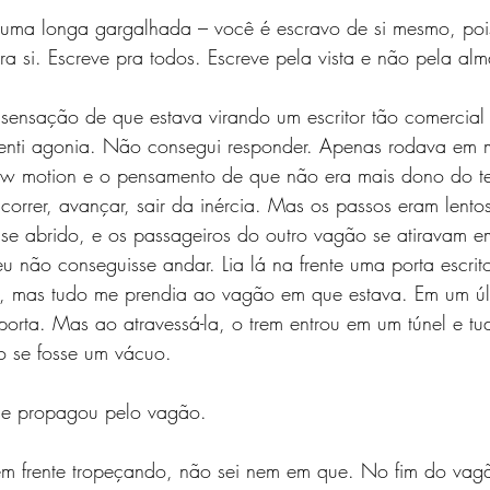
u uma longa gargalhada – você é escravo de si mesmo, po
a si. Escreve pra todos. Escreve pela vista e não pela al
 sensação de que estava virando um escritor tão comercial
Senti agonia. Não consegui responder. Apenas rodava em
ow motion e o pensamento de que não era mais dono do t
correr, avançar, sair da inércia. Mas os passos eram lentos
a se abrido, e os passageiros do outro vagão se atiravam 
 não conseguisse andar. Lia lá na frente uma porta escri
la, mas tudo me prendia ao vagão em que estava. Em um úl
 porta. Mas ao atravessá-la, o trem entrou em um túnel e tu
o se fosse um vácuo.
se propagou pelo vagão.
m frente tropeçando, não sei nem em que. No fim do vagã