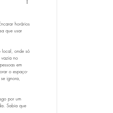
ncarar horários 
sa que usar 
o local, onde só 
 vazia no 
 pessoas em 
orar o espaço-
se ignora, 
isgo por um 
da. Sabia que 