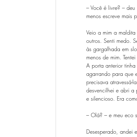
– Você é livre? – de
menos escreve mais pr
Veio a mim a maldita
outros. Senti medo. 
às gargalhada em sl
menos de mim. Tentei 
A porta anterior tinh
agarrando para que eu
precisava atravessá-
desvencilhei e abri a
e silencioso. Era com
– Olá? – e meu eco 
Desesperado, andei e