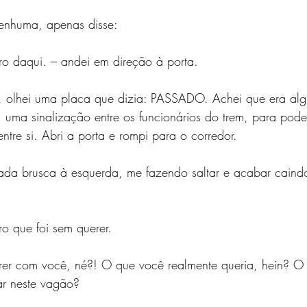
enhuma, apenas disse:
ro daqui. – andei em direção à porta.
olhei uma placa que dizia: PASSADO. Achei que era al
á, uma sinalização entre os funcionários do trem, para pod
tre si. Abri a porta e rompi para o corredor.
da brusca à esquerda, me fazendo saltar e acabar caind
o que foi sem querer.
rer com você, né?! O que você realmente queria, hein? O 
ar neste vagão?