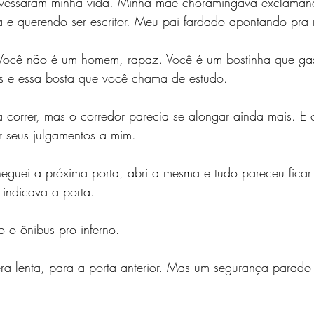
avessaram minha vida. Minha mãe choramingava exclamand
 e querendo ser escritor. Meu pai fardado apontando pra
Você não é um homem, rapaz. Você é um bostinha que ga
as e essa bosta que você chama de estudo.
correr, mas o corredor parecia se alongar ainda mais. E 
r seus julgamentos a mim.
guei a próxima porta, abri a mesma e tudo pareceu ficar 
indicava a porta.
o o ônibus pro inferno.
era lenta, para a porta anterior. Mas um segurança parado