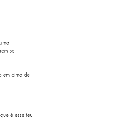
guma 
erem se 
o em cima de 
que é esse teu 