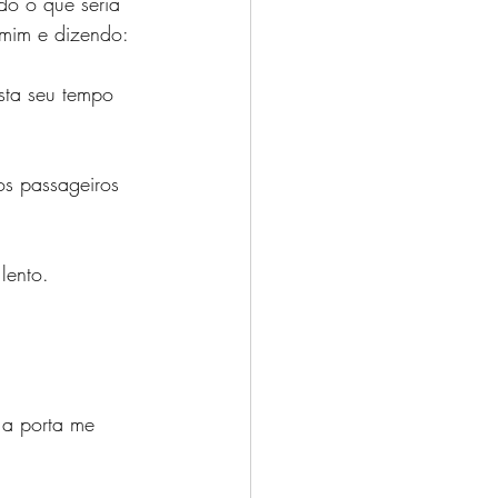
o o que seria 
 mim e dizendo:
sta seu tempo 
os passageiros 
lento. 
 a porta me 