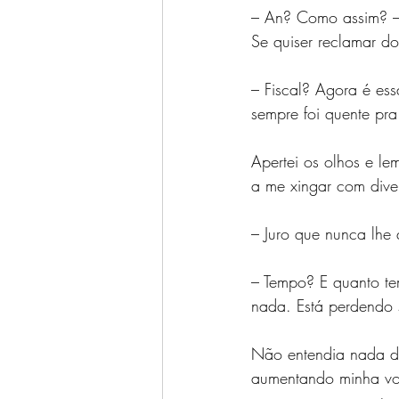
– An? Como assim? – 
Se quiser reclamar do
– Fiscal? Agora é es
sempre foi quente pr
Apertei os olhos e l
a me xingar com dive
– Juro que nunca lhe
– Tempo? E quanto t
nada. Está perdendo 
Não entendia nada do 
aumentando minha von