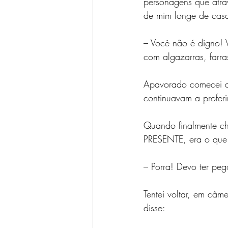
personagens que atr
de mim longe de casa
– Você não é digno! 
com algazarras, farr
Apavorado comecei a 
continuavam a proferi
Quando finalmente che
PRESENTE, era o que 
– Porra! Devo ter peg
Tentei voltar, em câm
disse: