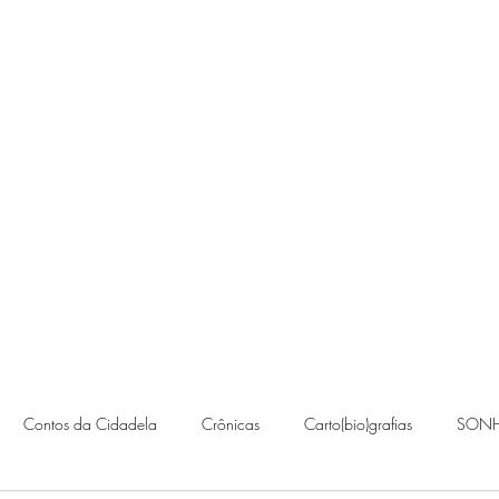
Contato
Contos da Cidadela
Crônicas
Carto(bio)grafias
SONH