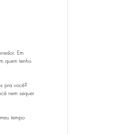
rredor. Em 
om quem tenho 
os pra você? 
você nem sequer 
r meu tempo 