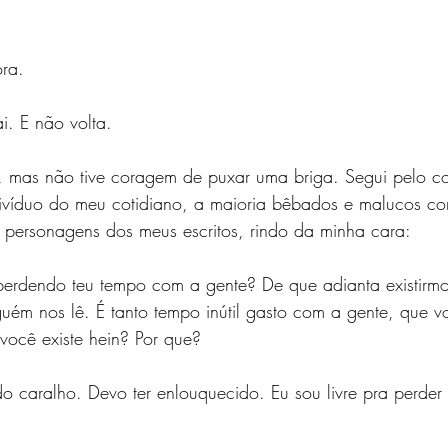
ra.
i. E não volta.
, mas não tive coragem de puxar uma briga. Segui pelo co
ivíduo do meu cotidiano, a maioria bêbados e malucos c
personagens dos meus escritos, rindo da minha cara:
 perdendo teu tempo com a gente? De que adianta existirm
uém nos lê. É tanto tempo inútil gasto com a gente, que 
e você existe hein? Por que?
 do caralho. Devo ter enlouquecido. Eu sou livre pra perde