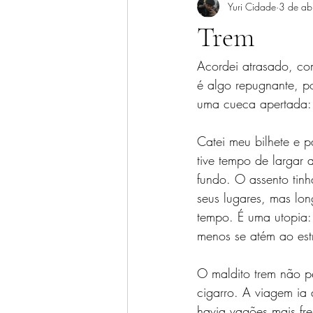
Yuri Cidade
3 de ab
Trem
Acordei atrasado, co
é algo repugnante, p
uma cueca apertada: 
Catei meu bilhete e p
tive tempo de largar
fundo. O assento tin
seus lugares, mas lo
tempo. É uma utopia:
menos se atém ao est
O maldito trem não p
cigarro. A viagem ia
havia vagões mais fre