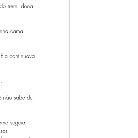
do trem, dona. 
inha cama 
Ela continuava 
o…
ê não sabe de 
como seguia 
sos 