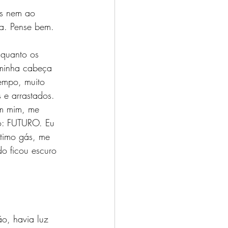
is nem ao 
ma. Pense bem.
 quanto os 
 minha cabeça 
empo, muito 
 e arrastados. 
em mim, me 
to: FUTURO. Eu 
timo gás, me 
do ficou escuro 
o, havia luz 