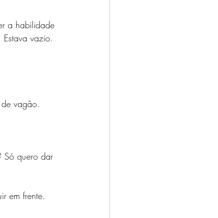
er a habilidade 
 Estava vazio. 
l de vagão.
? Só quero dar 
r em frente. 