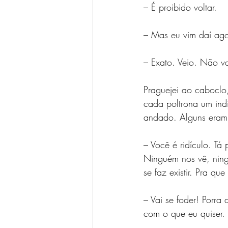
– É proibido voltar.
– Mas eu vim daí ago
– Exato. Veio. Não va
Praguejei ao caboclo
cada poltrona um ind
andado. Alguns eram 
– Você é ridículo. Tá
Ninguém nos vê, ning
se faz existir. Pra qu
– Vai se foder! Porra
com o que eu quiser.