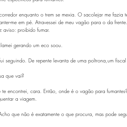
 corredor enquanto o trem se mexia. O sacolejar me fazia t
anter-me em pé. Atravessei de meu vagão para o da frente.
z aviso: proibido fumar.
xclamei gerando um eco soou.
fui seguindo. De repente levanta de uma poltrona,um fisca
sa que vai?
e encontrei, cara. Então, onde é o vagão para fumantes
uentar a viagem.
Acho que não é exatamente o que procura, mas pode segui