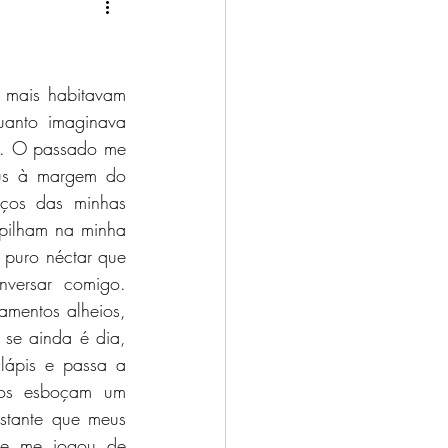
mais habitavam 
anto imaginava 
s. O passado me 
us à margem do 
ços das minhas 
pilham na minha 
puro néctar que 
versar comigo. 
amentos alheios, 
se ainda é dia, 
ápis e passa a 
os esboçam um 
tante que meus 
e me jogou de 