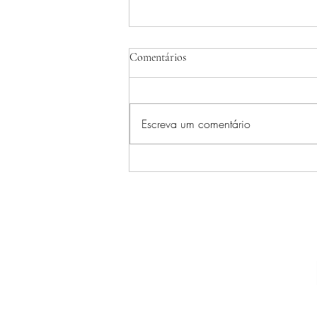
Comentários
Escreva um comentário
Jorge, um brasileiro