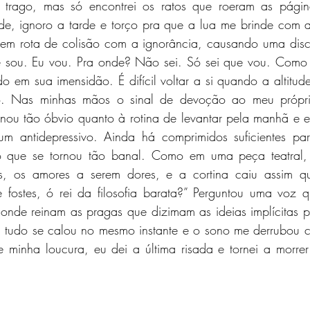
 trago, mas só encontrei os ratos que roeram as página
e, ignoro a tarde e torço pra que a lua me brinde com a 
m rota de colisão com a ignorância, causando uma discr
e sou. Eu vou. Pra onde? Não sei. Só sei que vou. Como
o em sua imensidão. É difícil voltar a si quando a altitud
ão. Nas minhas mãos o sinal de devoção ao meu própr
rnou tão óbvio quanto à rotina de levantar pela manhã e 
 antidepressivo. Ainda há comprimidos suficientes para
 que se tornou tão banal. Como em uma peça teatral, 
es, os amores a serem dores, e a cortina caiu assim q
 fostes, ó rei da filosofia barata?” Perguntou uma voz q
onde reinam as pragas que dizimam as ideias implícitas pe
o, tudo se calou no mesmo instante e o sono me derrubou 
minha loucura, eu dei a última risada e tornei a morre