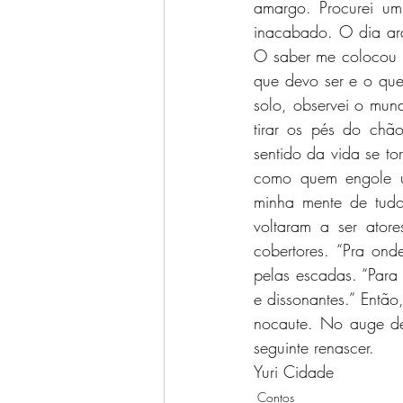
amargo. Procurei um
inacabado. O dia ard
O saber me colocou e
que devo ser e o qu
solo, observei o mund
tirar os pés do ch
sentido da vida se to
como quem engole um
minha mente de tudo
voltaram a ser ator
cobertores. “Pra onde
pelas escadas. “Para 
e dissonantes.” Entã
nocaute. No auge de 
seguinte renascer.
Yuri Cidade
Contos