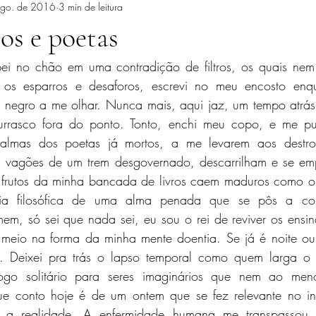
ago. de 2016
3 min de leitura
cos e poetas
i no chão em uma contradição de filtros, os quais nem 
e os esparros e desaforos, escrevi no meu encosto enqu
o negro a me olhar. Nunca mais, aqui jaz, um tempo atrá
rrasco fora do ponto. Tonto, enchi meu copo, e me p
 almas dos poetas já mortos, a me levarem aos destro
s vagões de um trem desgovernado, descarrilham e se em
frutos da minha bancada de livros caem maduros como o 
ncia filosófica de uma alma penada que se pôs a con
m, só sei que nada sei, eu sou o rei de reviver os ensin
meio na forma da minha mente doentia. Se já é noite ou 
 Deixei pra trás o lapso temporal como quem larga o l
go solitário para seres imaginários que nem ao men
e conto hoje é de um ontem que se fez relevante no ins
 a realidade. A enfermidade humana me transpassou 