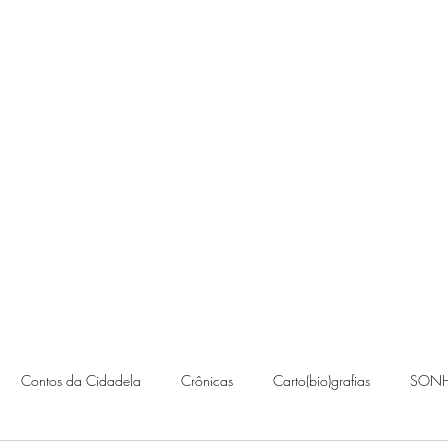
Contato
Contos da Cidadela
Crônicas
Carto(bio)grafias
SONH