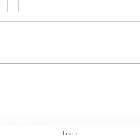
Vendaval
O Par
Formulário de Inscrição
Enviar