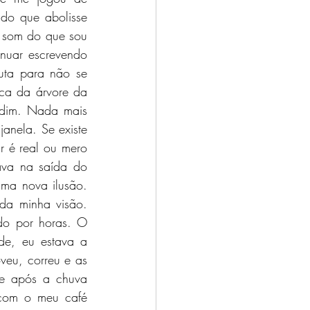
do que abolisse 
 som do que sou 
nuar escrevendo 
uta para não se 
ca da árvore da 
rdim. Nada mais 
anela. Se existe 
r é real ou mero 
ava na saída do 
ma nova ilusão. 
da minha visão. 
do por horas. O 
de, eu estava a 
eu, correu e as 
e após a chuva 
 com o meu café 