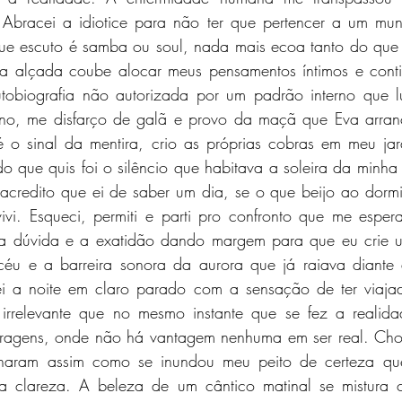
Abracei a idiotice para não ter que pertencer a um mun
que escuto é samba ou soul, nada mais ecoa tanto do que
a alçada coube alocar meus pensamentos íntimos e conti
tobiografia não autorizada por um padrão interno que l
erno, me disfarço de galã e provo da maçã que Eva arran
é o sinal da mentira, crio as próprias cobras em meu ja
do que quis foi o silêncio que habitava a soleira da minha j
acredito que ei de saber um dia, se o que beijo ao dormi
ivi. Esqueci, permiti e parti pro confronto que me esper
 a dúvida e a exatidão dando margem para que eu crie u
éu e a barreira sonora da aurora que já raiava diante 
ei a noite em claro parado com a sensação de ter viaja
irrelevante que no mesmo instante que se fez a realida
ragens, onde não há vantagem nenhuma em ser real. Chov
haram assim como se inundou meu peito de certeza qu
sua clareza. A beleza de um cântico matinal se mistura