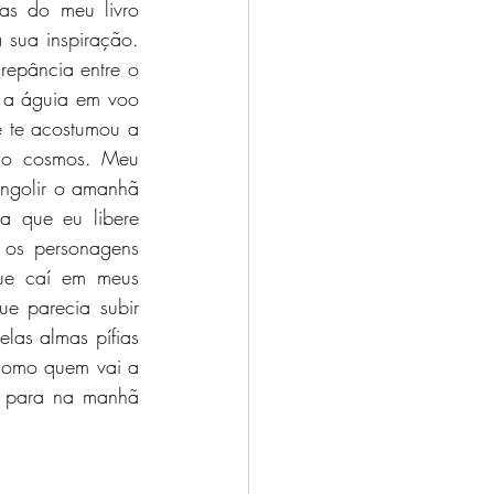
s do meu livro 
sua inspiração. 
epância entre o 
 a águia em voo 
e te acostumou a 
io cosmos. Meu 
engolir o amanhã 
 que eu libere 
os personagens 
ue caí em meus 
ue parecia subir 
las almas pífias 
como quem vai a 
r para na manhã 