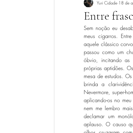
Yuri Cidade
18 de 
Entre fras
Sem noção eu desabe
meus cigarros. Entr
aquele clássico corv
passou como um chu
óbvio, incitando as
próprias aptidões. O
mesa de estudos. Os 
brinda a clarividê
Nevermore, super-home
aplicando-os no meu 
nem me lembro mais.
declamar um monólo
aplauso. O causo qu
olhos cruzaram com