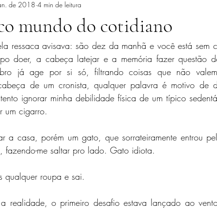
an. de 2018
4 min de leitura
ico mundo do cotidiano
a ressaca avisava: são dez da manhã e você está sem cig
po doer, a cabeça latejar e a memória fazer questão de
ro já age por si só, filtrando coisas que não vale
cabeça de um cronista, qualquer palavra é motivo de di
tento ignorar minha debilidade física de um típico sedent
 um cigarro.
zar a casa, porém um gato, que sorrateiramente entrou pel
 fazendo-me saltar pro lado. Gato idiota.
s qualquer roupa e sai.
 realidade, o primeiro desafio estava lançado ao vento