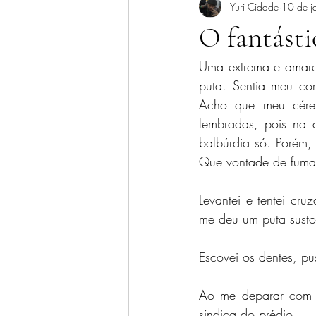
Yuri Cidade
10 de j
O fantást
Uma extrema e amarel
puta. Sentia meu cor
Acho que meu céreb
lembradas, pois na 
balbúrdia só. Porém, 
Que vontade de fumar
Levantei e tentei cru
me deu um puta susto,
Escovei os dentes, pu
Ao me deparar com a
síndica do prédio.