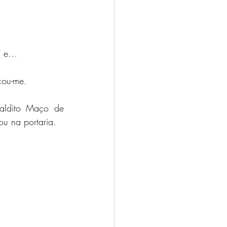
aí e…
çou-me.
aldito Maço de 
u na portaria.