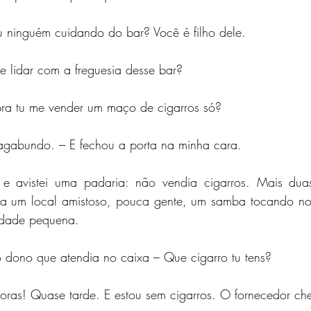
u ninguém cuidando do bar? Você é filho dele.
ue lidar com a freguesia desse bar?
pra tu me vender um maço de cigarros só?
 vagabundo. – E fechou a porta na minha cara.
e avistei uma padaria: não vendia cigarros. Mais dua
ra um local amistoso, pouca gente, um samba tocando no 
idade pequena.
o dono que atendia no caixa – Que cigarro tu tens?
ras! Quase tarde. E estou sem cigarros. O fornecedor ch