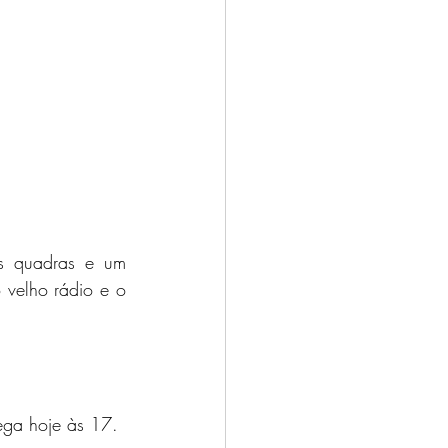
s quadras e um 
velho rádio e o 
ega hoje às 17.