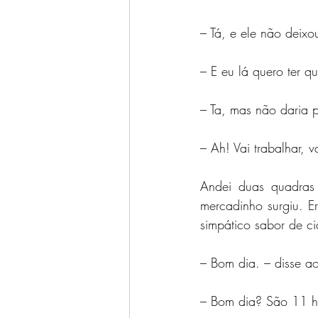
– Tá, e ele não deixo
– E eu lá quero ter q
– Ta, mas não daria 
– Ah! Vai trabalhar,
Andei duas quadras 
mercadinho surgiu. E
simpático sabor de c
– Bom dia. – disse a
– Bom dia? São 11 ho