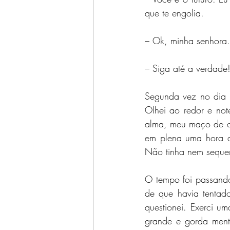
que te engolia.
– Ok, minha senhora. 
– Siga até a verdade!
Segunda vez no dia q
Olhei ao redor e no
alma, meu maço de ci
em plena uma hora d
Não tinha nem seque
O tempo foi passando 
de que havia tentad
questionei. Exerci u
grande e gorda menti