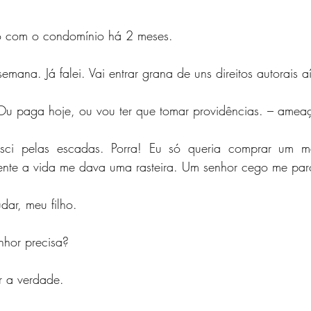
o com o condomínio há 2 meses.
emana. Já falei. Vai entrar grana de uns direitos autorais 
Ou paga hoje, ou vou ter que tomar providências. – amea
esci pelas escadas. Porra! Eu só queria comprar um m
nte a vida me dava uma rasteira. Um senhor cego me paro
dar, meu filho.
nhor precisa?
r a verdade.