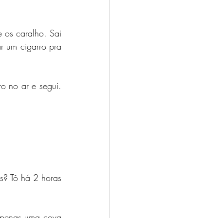
 os caralho. Sai 
r um cigarro pra 
o no ar e segui. 
s? Tô há 2 horas 
Apenas uma cova 