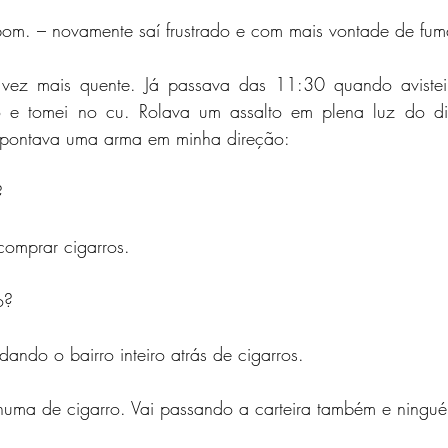
bom. – novamente saí frustrado e com mais vontade de fum
vez mais quente. Já passava das 11:30 quando avistei u
o e tomei no cu. Rolava um assalto em plena luz do di
pontava uma arma em minha direção:
?
comprar cigarros.
o?
dando o bairro inteiro atrás de cigarros.
uma de cigarro. Vai passando a carteira também e ningu