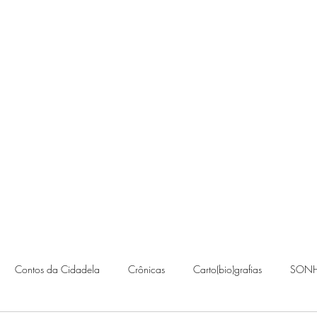
Contato
Contos da Cidadela
Crônicas
Carto(bio)grafias
SONH