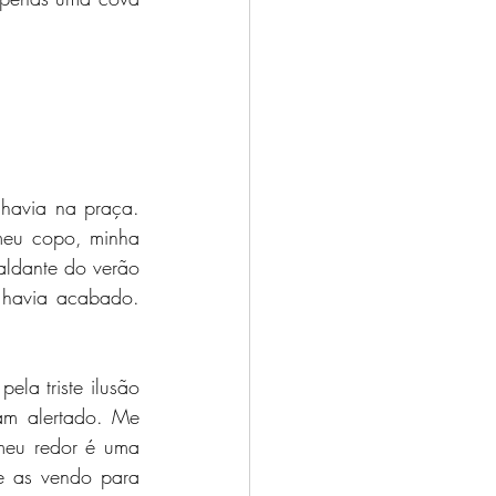
havia na praça. 
meu copo, minha 
ldante do verão 
havia acabado. 
la triste ilusão 
am alertado. Me 
meu redor é uma 
e as vendo para 