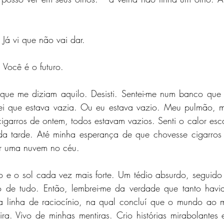
Já vi que não vai dar.
 Você é o futuro.
ue me diziam aquilo. Desisti. Sentei-me num banco que 
tei que estava vazia. Ou eu estava vazio. Meu pulmão, 
garros de ontem, todos estavam vazios. Senti o calor esca
a tarde. Até minha esperança de que chovesse cigarros 
r uma nuvem no céu.
e o sol cada vez mais forte. Um tédio absurdo, seguido pe
o de tudo. Então, lembrei-me da verdade que tanto havi
ma linha de raciocínio, na qual concluí que o mundo ao 
ra. Vivo de minhas mentiras. Crio histórias mirabolantes 