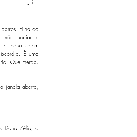
arros. Filha da 
 não funcionar. 
m a pena serem 
scórdia. É uma 
ário. Que merda. 
a janela aberta, 
: Dona Zélia, a 