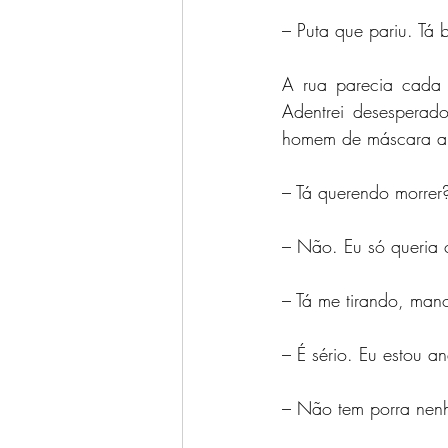
– Puta que pariu. Tá 
A rua parecia cada 
Adentrei desesperad
homem de máscara a
– Tá querendo morrer
– Não. Eu só queria 
– Tá me tirando, man
– É sério. Eu estou an
– Não tem porra nenh