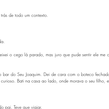
 trás de todo um contexto.
da.
eixei o cego lá parado, mas juro que pude sentir ele me o
no bar do Seu Joaquim. Dei de cara com o boteco fechad
i curioso. Bati na casa ao lado, onde morava o seu filho, e
o pai. Teve que viajar.