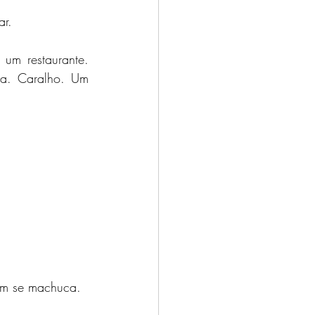
ar.
m restaurante. 
a. Caralho. Um 
ém se machuca.