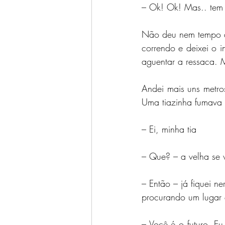
– Ok! Ok! Mas.. tem 
Não deu nem tempo de 
correndo e deixei o i
aguentar a ressaca. 
Andei mais uns metros
Uma tiazinha fumava 
– Ei, minha tia
– Que? – a velha se v
– Então – já fiquei n
procurando um lugar 
– Você é o futuro. E