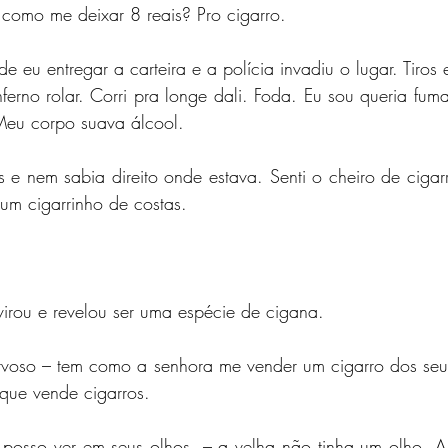
como me deixar 8 reais? Pro cigarro.
eu entregar a carteira e a polícia invadiu o lugar. Tiros e
nferno rolar. Corri pra longe dali. Foda. Eu sou queria fuma
Meu corpo suava álcool.
 e nem sabia direito onde estava. Senti o cheiro de cigarr
um cigarrinho de costas.
irou e revelou ser uma espécie de cigana.
ervoso – tem como a senhora me vender um cigarro dos seu
que vende cigarros.
u posso ver em seus olhos. – a velha não tinha um olho. 